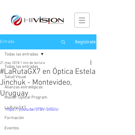
Regístrate
Entrada
Todas las entradas
21 may 2018
1 min de lectura
Todas las entradas
#LaRutaGX7 en Óptica Estela
Salud Visual
Jinchuk - Montevideo,
Alianzas estratégicas
Uruguay
Master Optical Program
La Ruta GX7
https://youtu.be/0TBV-St5GlU
Formación
Eventos