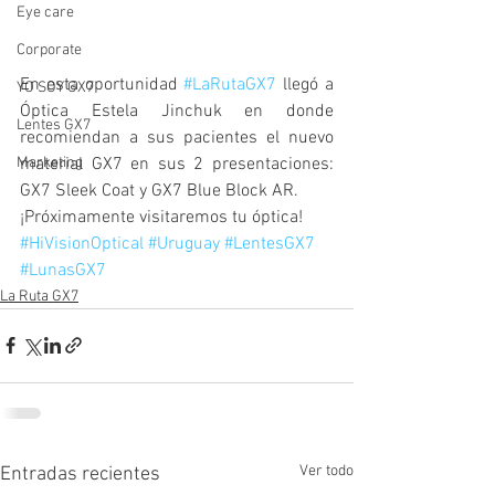
Eye care
Corporate
En esta oportunidad 
#LaRutaGX7
 llegó a 
YO SOY GX7
Óptica Estela Jinchuk en donde 
Lentes GX7
recomiendan a sus pacientes el nuevo 
material GX7 en sus 2 presentaciones: 
Marketing
GX7 Sleek Coat y GX7 Blue Block AR. 
¡Próximamente visitaremos tu óptica!
#HiVisionOptical
#Uruguay
#LentesGX7
#LunasGX7
La Ruta GX7
Ver todo
Entradas recientes