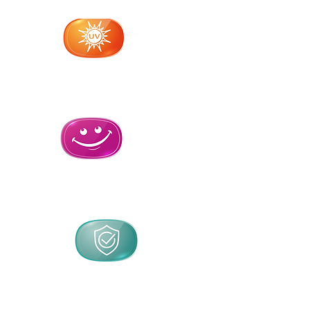
seguridad
Protege tus
ojos y tu vista
Libre de
estrés
La mejor
protección