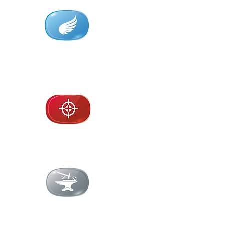
Máxim
o
confort
Visión en
alta definición
Total