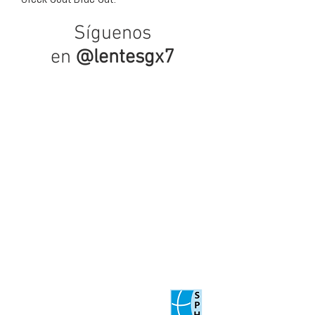
Síguenos
en
@lentesgx7
ESFÉRICO