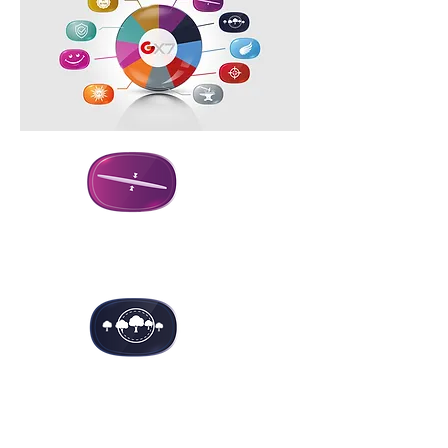
Excelente
cosmética
Diseño
asféric
o