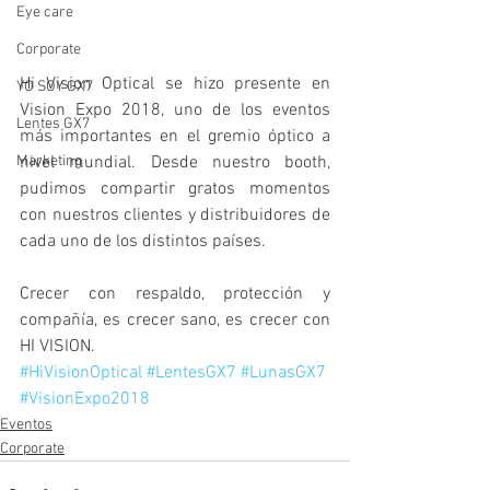
Eye care
Corporate
Hi Vision Optical se hizo presente en 
YO SOY GX7
Vision Expo 2018, uno de los eventos 
Lentes GX7
más importantes en el gremio óptico a 
nivel mundial. Desde nuestro booth, 
Marketing
pudimos compartir gratos momentos 
con nuestros clientes y distribuidores de 
cada uno de los distintos países.
Crecer con respaldo, protección y 
compañía, es crecer sano, es crecer con 
HI VISION.
#HiVisionOptical
#LentesGX7
#LunasGX7
#VisionExpo2018
Eventos
Corporate