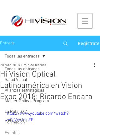
Regístrate
Entrada
Todas las entradas
20 mar 2018
1 min de lectura
Todas las entradas
Hi Vision Optical
Salud Visual
Latinoamérica en Vision
Alianzas estratégicas
Expo 2018: Ricardo Endara
Master Optical Program
La Ruta GX7
https://www.youtube.com/watch?
v=0aVxbJqIpEE
Formación
Eventos