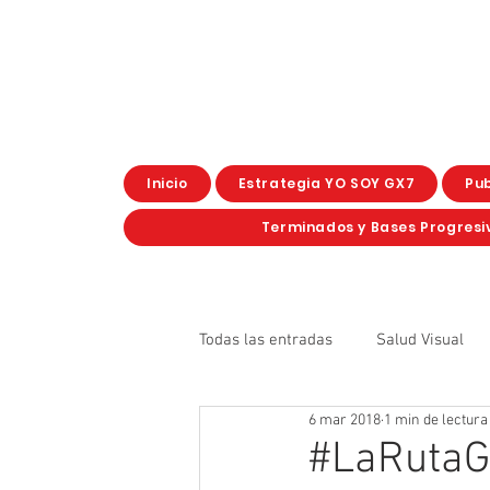
Inicio
Estrategia YO SOY GX7
Pub
Terminados y Bases Progresi
Todas las entradas
Salud Visual
6 mar 2018
1 min de lectura
La Ruta GX7
Formación
#LaRutaGX