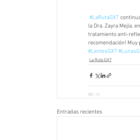
#LaRutaGX7
 continua
la Dra. Zayra Mejía, 
tratamiento anti-refl
recomendación! Muy p
#LentesGX7
#LunasG
La Ruta GX7
Entradas recientes