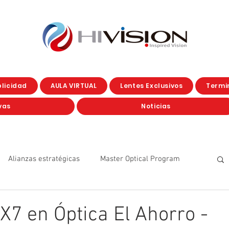
licidad
AULA VIRTUAL
Lentes Exclusivos
Termin
vas
Noticias
Alianzas estratégicas
Master Optical Program
Eventos
Eye care
Corporate
YO SOY GX7
7 en Óptica El Ahorro -