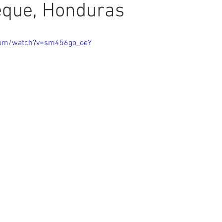
eque, Honduras
com/watch?v=sm456go_oeY