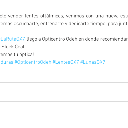
lo vender lentes oftálmicos, venimos con una nueva estr
os escucharte, entrenarte y dedicarte tiempo, para junto
#LaRutaGX7
 llegó a Opticentro Odeh en donde recomiendan
 Sleek Coat.
remos tu óptica!
duras
#OpticentroOdeh
#LentesGX7
#LunasGX7