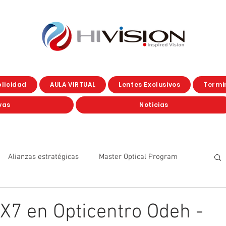
licidad
AULA VIRTUAL
Lentes Exclusivos
Termin
vas
Noticias
Alianzas estratégicas
Master Optical Program
Eventos
Eye care
Corporate
YO SOY GX7
7 en Opticentro Odeh -