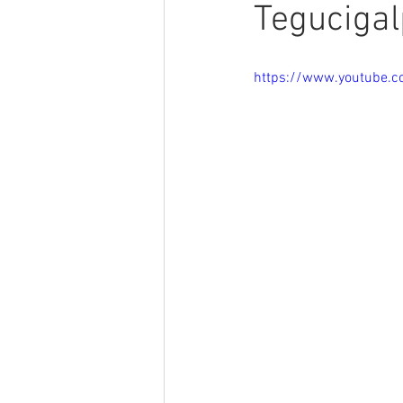
Teguciga
Lentes GX7
Marketing
https://www.youtube.