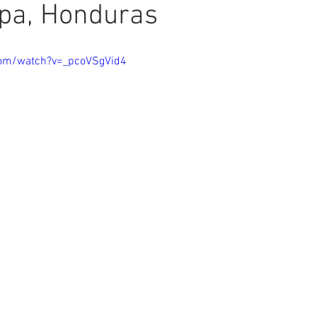
lpa, Honduras
com/watch?v=_pcoVSgVid4