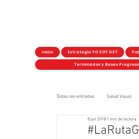
Inicio
Estrategia YO SOY GX7
Pub
Terminados y Bases Progresi
Todas las entradas
Salud Visual
8 jun 2018
1 min de lectura
La Ruta GX7
Formación
#LaRutaGX