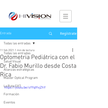
Regístrate
Entrada
Todas las entradas
11 feb 2021
1 min de lectura
Todas las entradas
Optometria Pediátrica con el
Salud Visual
Dr. Fabio Murillo desde Costa
Alianzas estratégicas
Rica
Master Optical Program
La Ruta GX7
https://youtu.be/sYYqIYvjZhY
Formación
Eventos