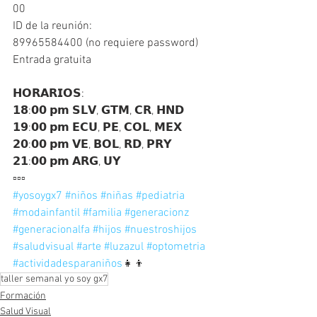
00
ID de la reunión:
89965584400 (no requiere password)
Entrada gratuita
𝗛𝗢𝗥𝗔𝗥𝗜𝗢𝗦:
𝟭𝟴:𝟬𝟬 𝗽𝗺 𝗦𝗟𝗩, 𝗚𝗧𝗠, 𝗖𝗥, 𝗛𝗡𝗗
𝟭𝟵:𝟬𝟬 𝗽𝗺 𝗘𝗖𝗨, 𝗣𝗘, 𝗖𝗢𝗟, 𝗠𝗘𝗫
𝟮𝟬:𝟬𝟬 𝗽𝗺 𝗩𝗘, 𝗕𝗢𝗟, 𝗥𝗗, 𝗣𝗥𝗬
𝟮𝟭:𝟬𝟬 𝗽𝗺 𝗔𝗥𝗚, 𝗨𝗬
▫️▫️▫️
#yosoygx7
#niños
#niñas
#pediatria
#modainfantil
#familia
#generacionz
#generacionalfa
#hijos
#nuestroshijos
#saludvisual
#arte
#luzazul
#optometria
#actividadesparaniños
👧👦
taller semanal yo soy gx7
Formación
Salud Visual