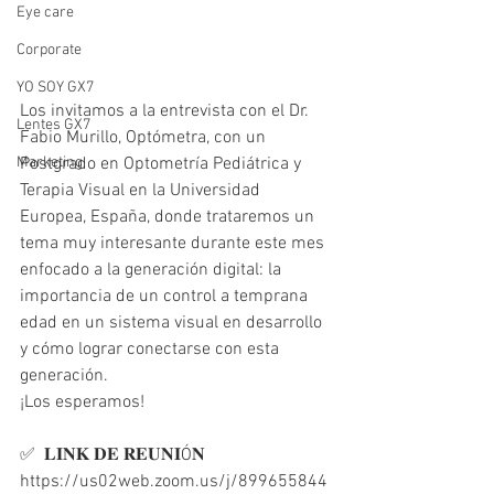
Eye care
Corporate
YO SOY GX7
Los invitamos a la entrevista con el Dr. 
Lentes GX7
Fabio Murillo, Optómetra, con un 
Postgrado en Optometría Pediátrica y 
Marketing
Terapia Visual en la Universidad 
Europea, España, donde trataremos un 
tema muy interesante durante este mes 
enfocado a la generación digital: la 
importancia de un control a temprana 
edad en un sistema visual en desarrollo 
y cómo lograr conectarse con esta 
generación.
¡Los esperamos!
✅  𝐋𝐈𝐍𝐊 𝐃𝐄 𝐑𝐄𝐔𝐍𝐈Ó𝐍
https://us02web.zoom.us/j/899655844