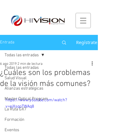
Regístrate
Entrada
Todas las entradas
6 ago 2019
2 min de lectura
Todas las entradas
¿Cuáles son los problemas
Salud Visual
de la visión más comunes?
Alianzas estratégicas
Master Optical Program
https://www.youtube.com/watch?
v=ejXsqoTWAq8
La Ruta GX7
Formación
Eventos