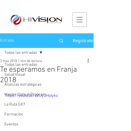
Regístrate
Entrada
Todas las entradas
3 may 2018
1 min de lectura
Todas las entradas
Te esperamos en Franja
Salud Visual
2018
Alianzas estratégicas
Master Optical Program
https://youtu.be/dVUyUHoIyko
La Ruta GX7
Formación
Eventos