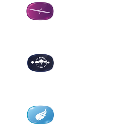
Exception
al
cosmetics
Aspheri
c
design
Maxim