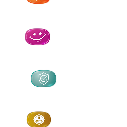
Guard your
eyes and sight
Stress
free
The best
protection