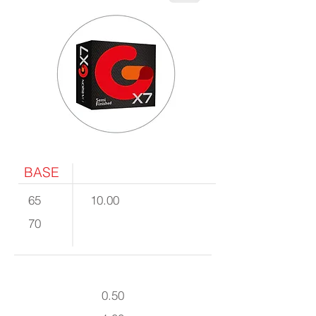
BASE
65
10.00
70
0.50