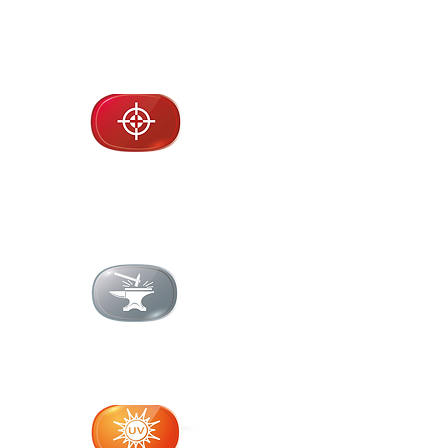
um
comfor
t
High
definition
vision
Total
safety