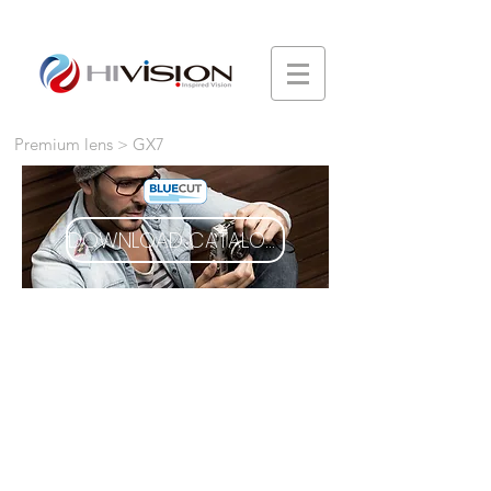
Premium lens > GX7
DOWNLOAD CATALOGUE