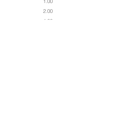
1.00
2.00
4.00
5.00
6.00
7.00
8.00
ASPHE
RICAL
FINISHED GX7 | DIAMETER
65/70/75mm
SPH