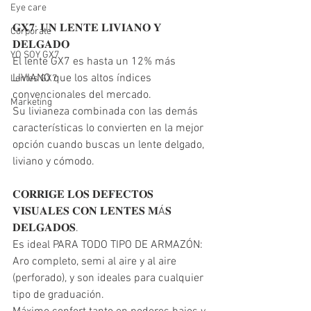
Eye care
𝐆𝐗𝟕: 𝐔𝐍 𝐋𝐄𝐍𝐓𝐄 𝐋𝐈𝐕𝐈𝐀𝐍𝐎 𝐘 
Corporate
𝐃𝐄𝐋𝐆𝐀𝐃𝐎
YO SOY GX7
El lente GX7 es hasta un 12% más 
LIVIANO que los altos índices 
Lentes GX7
convencionales del mercado.
Marketing
Su livianeza combinada con las demás 
características lo convierten en la mejor 
opción cuando buscas un lente delgado, 
liviano y cómodo.
𝐂𝐎𝐑𝐑𝐈𝐆𝐄 𝐋𝐎𝐒 𝐃𝐄𝐅𝐄𝐂𝐓𝐎𝐒 
𝐕𝐈𝐒𝐔𝐀𝐋𝐄𝐒 𝐂𝐎𝐍 𝐋𝐄𝐍𝐓𝐄𝐒 𝐌Á𝐒 
𝐃𝐄𝐋𝐆𝐀𝐃𝐎𝐒.
Es ideal PARA TODO TIPO DE ARMAZÓN: 
Aro completo, semi al aire y al aire 
(perforado), y son ideales para cualquier 
tipo de graduación.