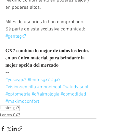
Máximo confort tanto en poderes bajos y 
en poderes altos.
Miles de usuarios lo han comprobado.
Sé parte de esta exclusiva comunidad: 
#gentegx7
𝐆𝐗𝟕 𝐜𝐨𝐦𝐛𝐢𝐧𝐚 𝐥𝐨 𝐦𝐞𝐣𝐨𝐫 𝐝𝐞 𝐭𝐨𝐝𝐨𝐬 𝐥𝐨𝐬 𝐥𝐞𝐧𝐭𝐞𝐬 
𝐞𝐧 𝐮𝐧 ú𝐧𝐢𝐜𝐨 𝐦𝐚𝐭𝐞𝐫𝐢𝐚𝐥, 𝐩𝐚𝐫𝐚 𝐛𝐫𝐢𝐧𝐝𝐚𝐫𝐭𝐞 𝐥𝐚 
𝐦𝐞𝐣𝐨𝐫 𝐨𝐩𝐜𝐢ó𝐧 𝐝𝐞𝐥 𝐦𝐞𝐫𝐜𝐚𝐝𝐨.
--
#yosoygx7
#lentesgx7
#gx7
#visionsencilla
#monofocal
#saludvisual
#optometria
#oftalmologia
#comodidad
#maximoconfort
Lentes gx7
Lentes GX7