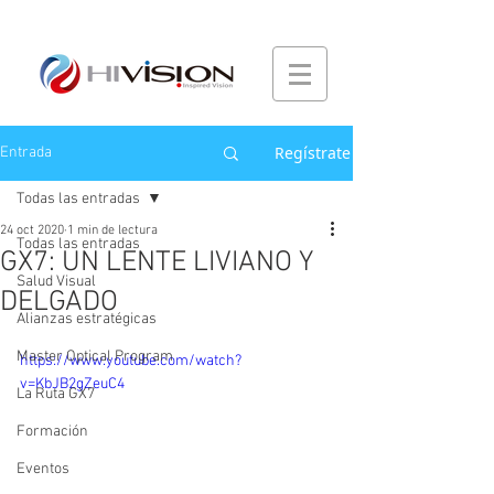
Regístrate
Entrada
Todas las entradas
24 oct 2020
1 min de lectura
Todas las entradas
GX7: UN LENTE LIVIANO Y
Salud Visual
DELGADO
Alianzas estratégicas
Master Optical Program
https://www.youtube.com/watch?
v=KbJB2gZeuC4
La Ruta GX7
Formación
Eventos